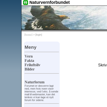
Naturvernforbundet
[home]
> [login]
Meny
Vern
Fakta
Friluftsliv
Skriv
Bilder
Naturforum
Forumet er desverre lagt
ned, men hvis noen viser
interesse, ved f.eks. å sende
mail til webmaster, kan det
tenkes vi kan lage et nytt
forum for sidene.