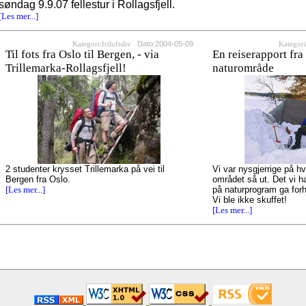
søndag 9.9.07 fellestur i Rollagsfjell.
[Les mer...]
Dato:2004-05-09
Kategori:friluftsliv
Kategori:
Til fots fra Oslo til Bergen, - via
En reiserapport fra 
Trillemarka-Rollagsfjell!
naturområde
2 studenter krysset Trillemarka på vei til
Vi var nysgjerrige på h
Bergen fra Oslo.
området så ut. Det vi h
[Les mer...]
på naturprogram ga for
Vi ble ikke skuffet!
[Les mer...]