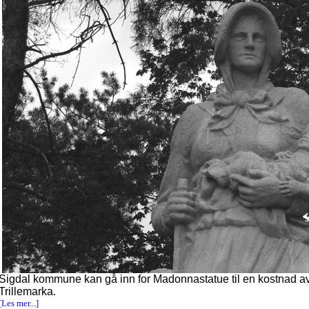
Sigdal kommune kan gå inn for Madonnastatue til en kostnad av
Trillemarka.
[Les mer...]