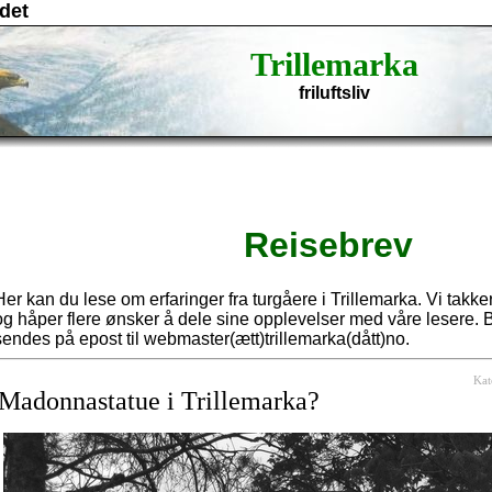
det
Trillemarka
friluftsliv
Reisebrev
Her kan du lese om erfaringer fra turgåere i Trillemarka. Vi takke
og håper flere ønsker å dele sine opplevelser med våre lesere. B
sendes på epost til webmaster(ætt)trillemarka(dått)no.
Kat
Madonnastatue i Trillemarka?