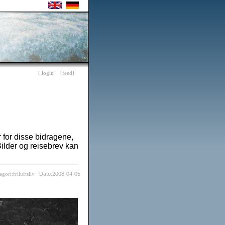
[ login]
[feed]
r for disse bidragene,
ilder og reisebrev kan
Dato:2008-04-05
egori:friluftsliv