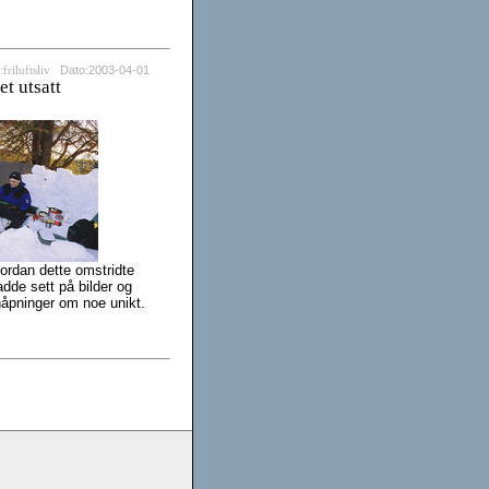
Dato:2003-04-01
friluftsliv
et utsatt
vordan dette omstridte
adde sett på bilder og
håpninger om noe unikt.