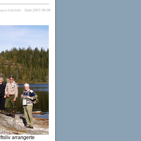
Dato:2007-09-08
egori:friluftsliv
tsliv arrangerte