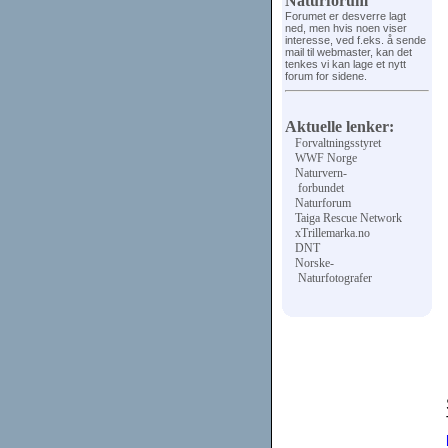
Naturforum
Forumet er desverre lagt
ned, men hvis noen viser
interesse, ved f.eks. å sende
mail til webmaster, kan det
tenkes vi kan lage et nytt
forum for sidene.
Aktuelle lenker:
Forvaltningsstyret
WWF Norge
Naturvern-
forbundet
Naturforum
Taiga Rescue Network
xTrillemarka.no
DNT
Norske-
Naturfotografer