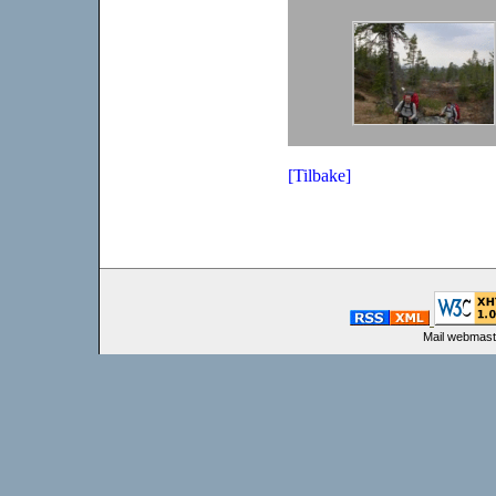
[Tilbake]
Mail webmast