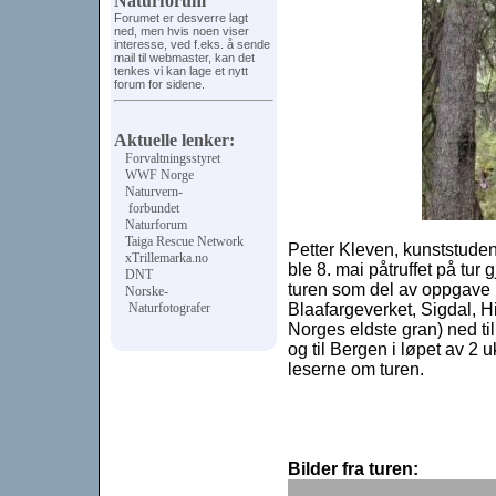
Naturforum
Forumet er desverre lagt
ned, men hvis noen viser
interesse, ved f.eks. å sende
mail til webmaster, kan det
tenkes vi kan lage et nytt
forum for sidene.
Aktuelle lenker:
Forvaltningsstyret
WWF Norge
Naturvern-
forbundet
Naturforum
Taiga Rescue Network
Petter Kleven, kunststuden
xTrillemarka.no
ble 8. mai påtruffet på tur
DNT
turen som del av oppgave 
Norske-
Blaafargeverket, Sigdal, 
Naturfotografer
Norges eldste gran) ned ti
og til Bergen i løpet av 2 
leserne om turen.
Bilder fra turen: