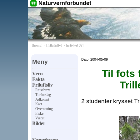
Naturvernforbundet
[home]
>
[friluftsliv]
> [artikkel 37]
Dato: 2004-05-09
Meny
Til fots
Vern
Fakta
Tril
Friluftsliv
Reisebrev
Turforslag
Adkomst
2 studenter krysset Tr
Kart
Overnatting
Fiske
Været
Bilder