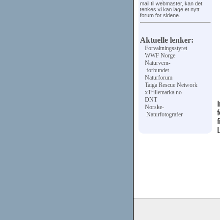
mail til webmaster, kan det
tenkes vi kan lage et nytt
forum for sidene.
Aktuelle lenker:
Forvaltningsstyret
WWF Norge
Naturvern-
forbundet
Naturforum
Taiga Rescue Network
xTrillemarka.no
DNT
Norske-
Naturfotografer