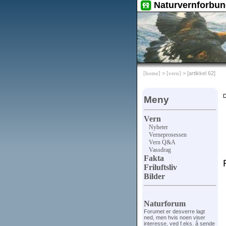
Naturvernforbun
[home]
>
[vern]
> [artikkel 62]
D
Meny
Vern
Nyheter
Verneprosessen
Vern Q&A
Vassdrag
Fakta
Friluftsliv
Bilder
Naturforum
Forumet er desverre lagt
ned, men hvis noen viser
interesse, ved f.eks. å sende