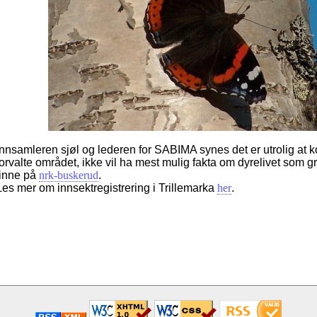
Innsamleren sjøl og lederen for SABIMA synes det er utrolig at
forvalte området, ikke vil ha mest mulig fakta om dyrelivet som 
finne på
nrk-buskerud
.
Les mer om innsektregistrering i Trillemarka
her
.