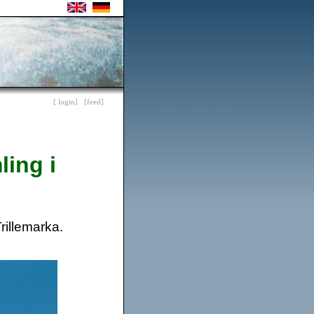
[ login]
[feed]
ling i
rillemarka.